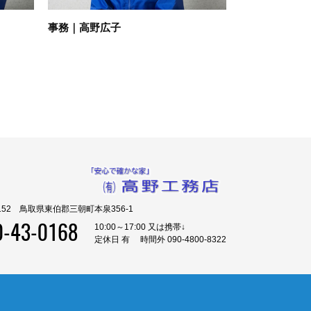
事務｜高野広子
0152 鳥取県東伯郡三朝町本泉356-1
0-43-0168
10:00～17:00 又は携帯↓
定休日 有 時間外 090-4800-8322