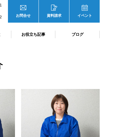
1
お問合せ
資料請求
イベント
2
と
お役立ち記事
ブログ
介