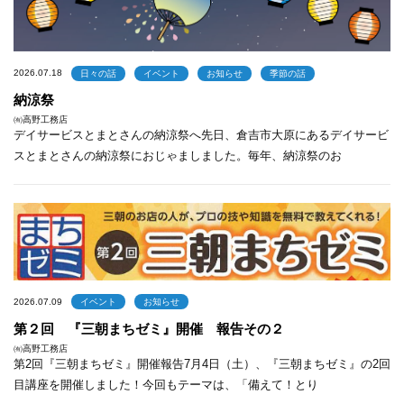
2026.07.18
日々の話
イベント
お知らせ
季節の話
納涼祭
㈲高野工務店
デイサービスとまとさんの納涼祭へ先日、倉吉市大原にあるデイサービ
スとまとさんの納涼祭におじゃましました。毎年、納涼祭のお
2026.07.09
イベント
お知らせ
第２回 『三朝まちゼミ』開催 報告その２
㈲高野工務店
第2回『三朝まちゼミ』開催報告7月4日（土）、『三朝まちゼミ』の2回
目講座を開催しました！今回もテーマは、「備えて！とり