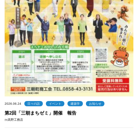
2026.06.24
日々の話
イベント
建築学
お知らせ
第2回「三朝まちゼミ」開催 報告
㈲高野工務店