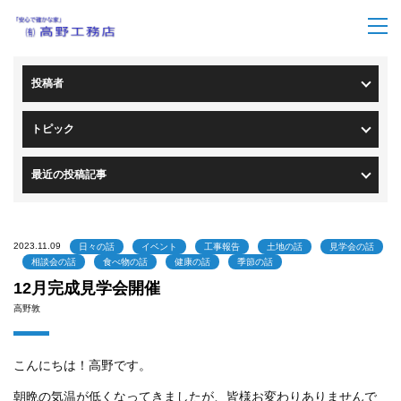
トップページ
>
ブログ一覧
> ブログ詳細
投稿者
トピック
最近の投稿記事
2023.11.09
日々の話
イベント
工事報告
土地の話
見学会の話
相談会の話
食べ物の話
健康の話
季節の話
12月完成見学会開催
高野敦
こんにちは！高野です。
朝晩の気温が低くなってきましたが、皆様お変わりありませんで