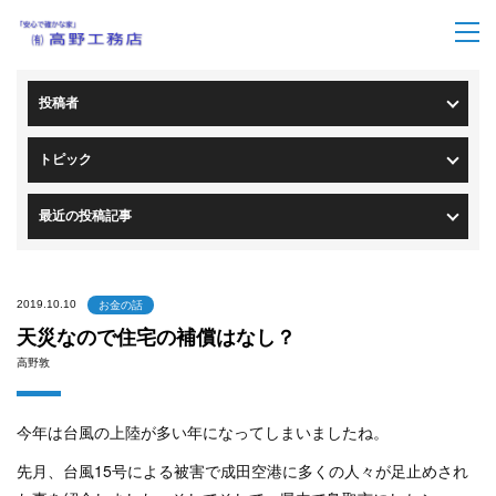
トップページ
>
ブログ一覧
> ブログ詳細
投稿者
トピック
最近の投稿記事
2019.10.10
お金の話
天災なので住宅の補償はなし？
高野敦
今年は台風の上陸が多い年になってしまいましたね。
先月、台風15号による被害で
成田空港に多くの人々が足止めされ