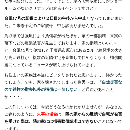
た事を紹介しました。
そしてそして、県内で鳥取市にしかショー
ルームがない
クリナップの倉吉イベントですけど・・・・。
台風17号の影響により２日目の午後から中止
となってしまいまい
た。
ご来場予定のご家族様、申し訳ありませんでした。
鳥取県では強風により負傷者が出たほか、
家の一部損壊、果実の
落下などの農業被害が発生しております。
家の損壊といいます
と、台風15号で倒壊した
千葉県市原市にあるゴルフ練習場の大き
な高い鉄柱が、
複数の近隣住宅を直撃して住めなくなり、
補償問
題になっているニュースが取り上げられています。
お住まいの家族は本当にビックリされたと思いますし、怖かった
でしょう。
でも、家を壊されてしまった住民へは、
「自然災害な
ので鉄柱の撤去以外の補償は一切しない」
と通達があったと
か・・・、
この件については、今後どうなるのかわかりませんが、
みなさん
ご存じのように、
火事の場合
は、
隣の家からの延焼で自宅が被害
を受けた際は、
隣の家には損害賠償請求はできない
ことになって
います。