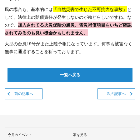
風の場合も、基本的には
「自然災害で生じた不可抗力な事故」
と
して、
法律上の賠償責任が発生しないのが殆どらしいですね。
な
ので、
加入されてる火災保険の風災、雪災補償項目を
いちど確認
されてみるのも良い機会かもしれません。
大型の台風19号がまた上陸予報になっています。
何事も被害なく
無事に通過することを祈っております。
一覧へ戻る
前の記事へ
次の記事へ
今月のイベント
家を見る