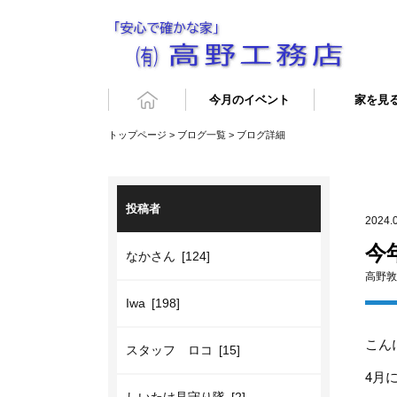
今月のイベント
家を見
トップページ
>
ブログ一覧
> ブログ詳細
投稿者
2024.
今
なかさん [124]
高野敦
Iwa [198]
こん
スタッフ ロコ [15]
4月