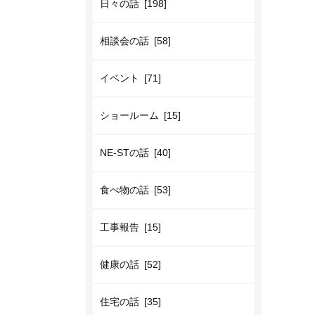
日々の話 [198]
相談会の話 [58]
イベント [71]
ショールーム [15]
NE-STの話 [40]
食べ物の話 [53]
工事報告 [15]
健康の話 [52]
住宅の話 [35]