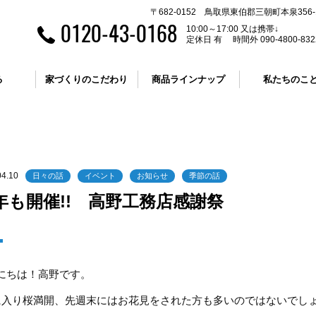
〒682-0152 鳥取県東伯郡三朝町本泉356-
0120-43-0168
10:00～17:00 又は携帯↓
定休日 有 時間外 090-4800-832
る
家づくりのこだわり
商品ラインナップ
私たちのこ
04.10
日々の話
イベント
お知らせ
季節の話
年も開催!! 高野工務店感謝祭
にちは！高野です。
に入り桜満開、先週末にはお花見をされた方も多いのではないでし