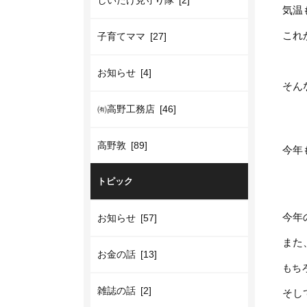
しいたけ見守り隊 [2]
気温
これ
子育てママ [27]
お知らせ [4]
そん
㈲高野工務店 [46]
高野敦 [89]
今年
トピック
今年
お知らせ [57]
また
お金の話 [13]
もち
雑誌の話 [2]
そし