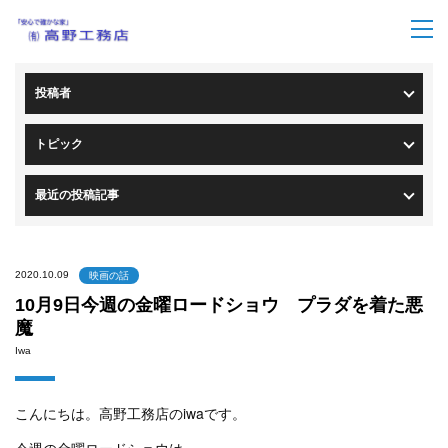
トップページ
>
ブログ一覧
> ブログ詳細
投稿者
トピック
最近の投稿記事
2020.10.09
映画の話
10月9日今週の金曜ロードショウ プラダを着た悪
魔
Iwa
こんにちは。高野工務店のiwaです。