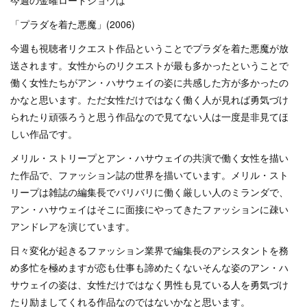
今週の金曜ロードショウは
「プラダを着た悪魔」(2006)
今週も視聴者リクエスト作品ということでプラダを着た悪魔が放
送されます。女性からのリクエストが最も多かったということで
働く女性たちがアン・ハサウェイの姿に共感した方が多かったの
かなと思います。ただ女性だけではなく働く人が見れば勇気づけ
られたり頑張ろうと思う作品なので見てない人は一度是非見てほ
しい作品です。
メリル・ストリープとアン・ハサウェイの共演で働く女性を描い
た作品で、ファッション誌の世界を描いています。メリル・スト
リープは雑誌の編集長でバリバリに働く厳しい人のミランダで、
アン・ハサウェイはそこに面接にやってきたファッションに疎い
アンドレアを演じています。
日々変化が起きるファッション業界で編集長のアシスタントを務
め多忙を極めますが恋も仕事も諦めたくないそんな姿のアン・ハ
サウェイの姿は、女性だけではなく男性も見ている人を勇気づけ
たり励ましてくれる作品なのではないかなと思います。