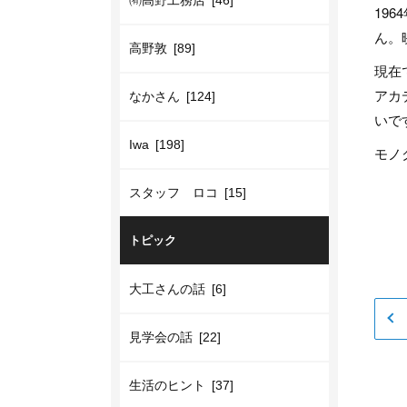
㈲高野工務店 [46]
19
ん。
高野敦 [89]
現在
アカ
なかさん [124]
いで
Iwa [198]
モノ
スタッフ ロコ [15]
トピック
大工さんの話 [6]
見学会の話 [22]
生活のヒント [37]