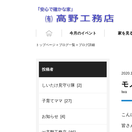
今月のイベント
家を見
トップページ
>
ブログ一覧
> ブログ詳細
投稿者
2020.
モ
しいたけ見守り隊 [2]
Iwa
子育てママ [27]
こん
お知らせ [4]
皆さ