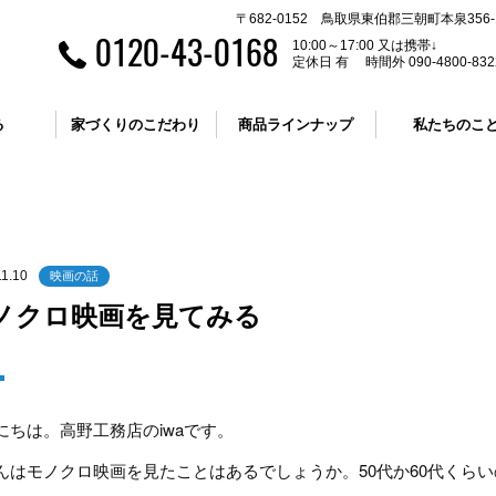
〒682-0152 鳥取県東伯郡三朝町本泉356-
0120-43-0168
10:00～17:00 又は携帯↓
定休日 有 時間外 090-4800-832
る
家づくりのこだわり
商品ラインナップ
私たちのこ
11.10
映画の話
ノクロ映画を見てみる
にちは。高野工務店のiwaです。
んはモノクロ映画を見たことはあるでしょうか。50代か60代くら