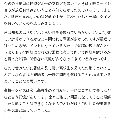
今週の月曜日に怪盗グルーのブログを書いたときは金曜ロードシ
ョウが放送お休みということを知らなかったのでびっくりしまし
た。映画が見れないのは
残念ですが、高校生たちと一緒にクイズ
を解いていくのを楽しみましょう。
昔は知識の広さやどれくらい物事を知っているかや、どれだけ難
しい計算ができるかなどを問われる問題が多かったですが最近で
はひらめきがポイントになっているみたいで知識の広さ深さとい
うよりもその問題にどれだけ柔軟に考えて閃いて問題を解けるか
と言った知識に関係ない問題が多くなってきているみたいです。
なので昔みたいに番組を見て賢い高校生を見てただ驚くというこ
とにはならず我々視聴者も一緒に問題を解けることが増えている
ということだと思います。
高校生クイズは私も高校生の頃同級生と一緒に見ていて楽しんだ
なと言う記憶があります。徐々に難しい問題になってくると理解
したり解くことはできなくなるのでどれだけ面白い回答が出来る
かを友達と話していました。