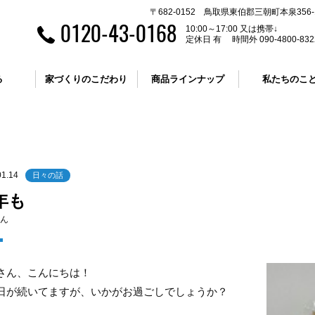
〒682-0152 鳥取県東伯郡三朝町本泉356-
0120-43-0168
10:00～17:00 又は携帯↓
定休日 有 時間外 090-4800-832
る
家づくりのこだわり
商品ラインナップ
私たちのこ
01.14
日々の話
年も
ん
さん、こんにちは！
日が続いてますが、いかがお過ごしでしょうか？