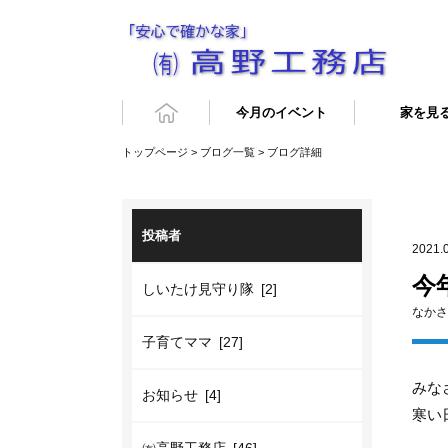
今月のイベント
家を見
トップページ
>
ブログ一覧
> ブログ詳細
投稿者
2021.
今
しいたけ見守り隊 [2]
なかさ
子育てママ [27]
みな
お知らせ [4]
寒い