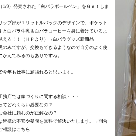
（1/9）発売された「白バラボールペン」をＧｅｔしま
。
リップ部が１リットルパックのデザインで、ポケット
すと白バラ牛乳＆白バラコーヒーを身に着けているよ
見える！！（ＨＰより）
→
白バラグッズ新商品
黒のみですが、交換もできるようなので自分のよく使
にかえてみるのもありですね。
で今年も仕事に頑張れると思います。
工務店では家づくりに関する相談・・・
ってどれくらい必要なの？
な会社に頼むのが正解なの？
な皆様の不安や疑問を
無料で解決
いたします。→
問合
ご相談はこちら