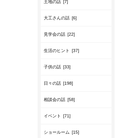
土地の話 [7]
大工さんの話 [6]
見学会の話 [22]
生活のヒント [37]
子供の話 [33]
日々の話 [198]
相談会の話 [58]
イベント [71]
ショールーム [15]