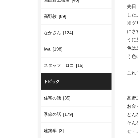
㈲高野工務店 [46]
先日
した
高野敦 [89]
※グ
にさ
なかさん [124]
うに
色は
Iwa [198]
う色
スタッフ ロコ [15]
これ
トピック
髙野
住宅の話 [35]
お金
季節の話 [179]
どん
そん
建築学 [3]
せ・