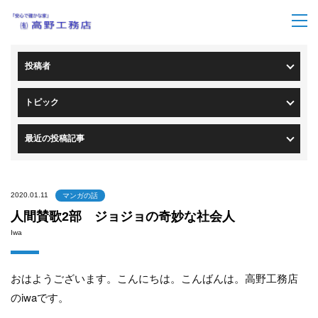
トップページ
>
ブログ一覧
> ブログ詳細
投稿者
トピック
最近の投稿記事
2020.01.11
マンガの話
人間賛歌2部 ジョジョの奇妙な社会人
Iwa
おはようございます。こんにちは。こんばんは。高野工務店
のiwaです。