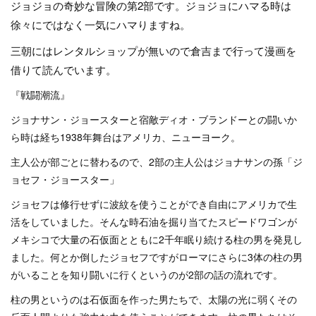
ジョジョの奇妙な冒険の第2部です。ジョジョにハマる時は
徐々にではなく一気にハマりますね。
三朝にはレンタルショップが無いので倉吉まで行って漫画を
借りて読んでいます。
『戦闘潮流』
ジョナサン・ジョースターと宿敵ディオ・ブランドーとの闘いか
ら時は経ち1938年舞台はアメリカ、ニューヨーク。
主人公が部ごとに替わるので、2部の主人公はジョナサンの孫「ジ
ョセフ・ジョースター」
ジョセフは修行せずに波紋を使うことができ自由にアメリカで生
活をしていました。そんな時石油を掘り当てたスピードワゴンが
メキシコで大量の石仮面とともに2千年眠り続ける柱の男を発見し
ました。何とか倒したジョセフですがローマにさらに3体の柱の男
がいることを知り闘いに行くというのが2部の話の流れです。
柱の男というのは石仮面を作った男たちで、太陽の光に弱くその