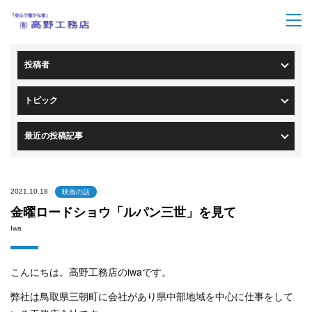
トップページ
>
ブログ一覧
> ブログ詳細
投稿者
トピック
最近の投稿記事
2021.10.18
映画の話
金曜ロードショウ「ルパン三世」を見て
Iwa
こんにちは。高野工務店のiwaです。
弊社は鳥取県三朝町に会社があり県中部地域を中心に仕事をして