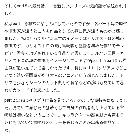
そしてpart５の最終話。一番新しいシリーズの最終話が放送されま
した。
私はpart１を非常に楽しみにしていたのですが、各パート毎で時代
や演出家が違うとこうも作品としての雰囲気が違うものかと感じ
ました。私にとってルパン三世のイメージはカリオストロの城の
作風です。カリオストロの城は宮崎駿が監督を務めた作品でテレ
ビで一番多く放送されている作品だと思います。ルパン三世＝カ
リオストロの城の作風をイメージしていますがpart１もpart５も雰
囲気が違い見ていて楽しかったです。特にpart１はシリアスでどこ
となく渋い雰囲気があり大人のアニメという感じがしました。セ
リフも少なくシーンのカット割りや音楽などの演出も見ていて思
わずカッコイイと思いました。
part２はもはやジブリ作品を見ているかのような気持ちになりまし
た。見ていて感じたのは若くして自身の作風を創り上げている宮
崎駿は凄いなということです。キャラクターの顔も動きも声もテ
レビを見ていて宮崎駿のカラーを感じることが出来る作品でし
た。