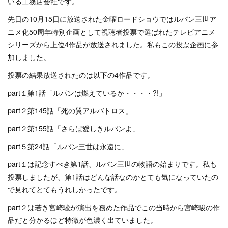
いる工務店会社です。
先日の10月15日に放送された金曜ロードショウではルパン三世ア
ニメ化50周年特別企画として視聴者投票で選ばれたテレビアニメ
シリーズから上位4作品が放送されました。私もこの投票企画に参
加しました。
投票の結果放送されたのは以下の4作品です。
part１第1話「ルパンは燃えているか・・・・?!」
part２第145話「死の翼アルバトロス」
part２第155話「さらば愛しきルパンよ」
part５第24話「ルパン三世は永遠に」
part１は記念すべき第1話、ルパン三世の物語の始まりです。私も
投票しましたが、第1話はどんな話なのかとても気になっていたの
で見れてとてもうれしかったです。
part２は若き宮崎駿が演出を務めた作品でこの当時から宮崎駿の作
品だと分かるほど特徴が色濃く出ていました。