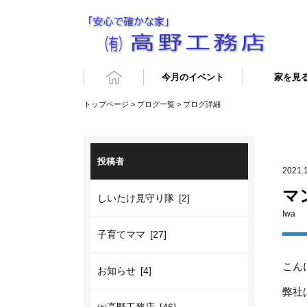
今月のイベント
家を見
トップページ
>
ブログ一覧
> ブログ詳細
投稿者
2021.
マ
しいたけ見守り隊 [2]
Iwa
子育てママ [27]
こん
お知らせ [4]
弊社