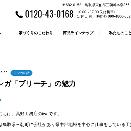
〒682-0152 鳥取県東伯郡三朝町本泉356-
0120-43-0168
10:00～17:00 又は携帯↓
定休日 有 時間外 090-4800-832
る
家づくりのこだわり
商品ラインナップ
私たちのこ
10.22
マンガの話
ンガ「ブリーチ」の魅力
にちは。高野工務店のiwaです。
は鳥取県三朝町に会社があり県中部地域を中心に仕事をしている工