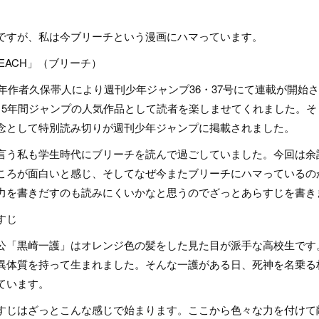
ですが、私は今ブリーチという漫画にハマっています。
LEACH」（ブリーチ）
01年作者久保帯人により週刊少年ジャンプ36・37号にて連載が開始さ
15年間ジャンプの人気作品として読者を楽しませてくれました。そ
念として特別読み切りが週刊少年ジャンプに掲載されました。
言う私も学生時代にブリーチを読んで過ごしていました。今回は余
ころが面白いと感じ、そしてなぜ今またブリーチにハマっているの
力を書きだすのも読みにくいかなと思うのでざっとあらすじを書き
すじ
公「黒崎一護」はオレンジ色の髪をした見た目が派手な高校生です
異体質を持って生まれました。そんな一護がある日、死神を名乗る
ています。
すじはざっとこんな感じで始まります。ここから色々な力を付けて