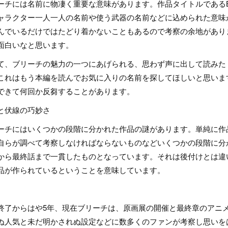
ーチには名前に物凄く重要な意味があります。作品タイトルであるB
ャラクター一人一人の名前や使う武器の名前などに込められた意味
んでいるだけではたどり着かないこともあるので考察の余地があり
面白いなと思います。
て、ブリーチの魅力の一つにあげられる、思わず声に出して読みた
これはもう本編を読んでお気に入りの名前を探してほしいと思いま
できて何回か反芻することがあります。
と伏線の巧妙さ
ーチにはいくつかの段階に分かれた作品の謎があります。単純に作
自らが調べて考察しなければならないものなどいくつかの段階に分
から最終話まで一貫したものとなっています。それは後付けとは違
品が作られているということを意味しています。
終了からはや5年、現在ブリーチは、原画展の開催と最終章のアニ
ぬ人気と未だ明かされぬ設定などに数多くのファンが考察し思いを