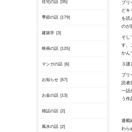
ブリ
住宅の話 [35]
どキ
季節の話 [179]
を読
のが
建築学 [3]
そし
す。
映画の話 [125]
かん
３謎
マンガの話 [6]
ブリ
お知らせ [57]
読者
一話
お金の話 [13]
う作
雑誌の話 [2]
連載
風水の話 [2]
わら