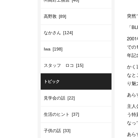
㈲高野工務店 [46]
突然
高野敦 [89]
「B
なかさん [124]
20
での
Iwa [198]
年記
スタッフ ロコ [15]
かく
なと
トピック
り魅
あら
見学会の話 [22]
主人
う特
生活のヒント [37]
なっ
子供の話 [33]
あら