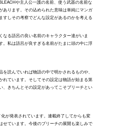
LEACHや主人公一護の名前、使う武器の名前な
があります。その込められた意味は単純にマンガ
ますしその考察でどんな設定があるのかを考える
くなる語呂の良い名前のキャラクター達がいま
す。私は語呂が良すぎる名前がたまに頭の中に浮
品を読んでいれば物語の中で明かされるものや、
かれています。そしてその設定は物語が始まる第
い、きちんとその設定があってこそブリーチとい
メ化が発表されています。連載終了してからも変
はせています。今後のブリーチの展開も楽しみで