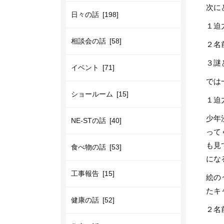
次に
日々の話 [198]
１
迫
相談会の話 [58]
２名
３謎
イベント [71]
では
ショールーム [15]
１
迫
少年
NE-STの話 [40]
って
も見
食べ物の話 [53]
にな
工事報告 [15]
絵の
たキ
健康の話 [52]
２名