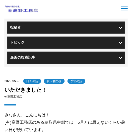
トップページ
>
ブログ一覧
> ブログ詳細
投稿者
トピック
最近の投稿記事
2022.05.28
日々の話
食べ物の話
季節の話
いただきました！
㈲高野工務店
みなさん、こんにちは！
(有)高野工務店のある鳥取県中部では、5月とは思えないくらい暑
い日が続いています。