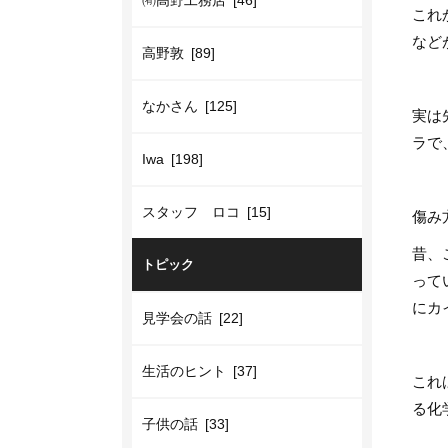
㈲高野工務店 [46]
これ
など
高野敦 [89]
なかさん [125]
実は
ラで
Iwa [198]
スタッフ ロコ [15]
傷み
昔、
トピック
って
にカ
見学会の話 [22]
生活のヒント [37]
これ
る化
子供の話 [33]