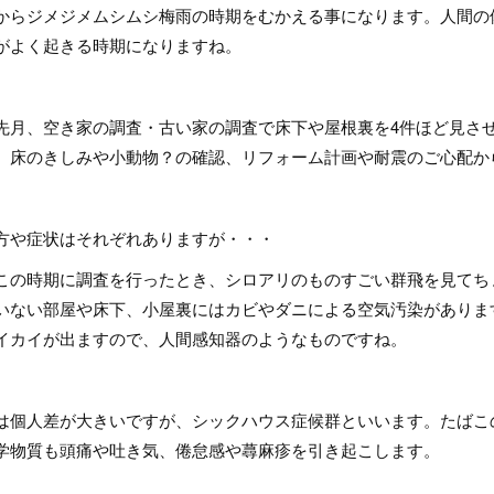
からジメジメムシムシ梅雨の時期をむかえる事になります。人間の
がよく起きる時期になりますね。
先月、空き家の調査・古い家の調査で床下や屋根裏を4件ほど見さ
、床のきしみや小動物？の確認、リフォーム計画や耐震のご心配か
方や症状はそれぞれありますが・・・
この時期に調査を行ったとき、シロアリのものすごい群飛を見てち
いない部屋や床下、小屋裏にはカビやダニによる空気汚染がありま
イカイが出ますので、人間感知器のようなものですね。
は個人差が大きいですが、シックハウス症候群といいます。たばこ
学物質も頭痛や吐き気、倦怠感や蕁麻疹を引き起こします。