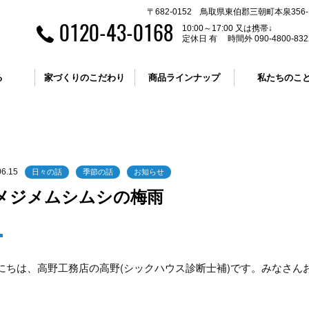
〒682-0152 鳥取県東伯郡三朝町本泉356-
0120-43-0168
10:00～17:00 又は携帯↓
定休日 有 時間外 090-4800-832
る
家づくりのこだわり
商品ラインナップ
私たちのこ
06.15
日々の話
季節の話
お知らせ
メジメムシムシの梅雨
にちは、高野工務店の高野(シックハウス診断士補)です。みなさん