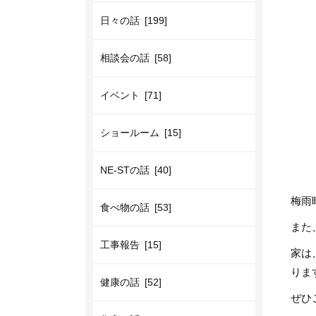
日々の話 [199]
相談会の話 [58]
イベント [71]
ショールーム [15]
NE-STの話 [40]
梅雨
食べ物の話 [53]
また
工事報告 [15]
家は
りま
健康の話 [52]
ぜひ