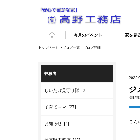
今月のイベント
家を見
トップページ
>
ブログ一覧
> ブログ詳細
投稿者
2022.
ジ
しいたけ見守り隊 [2]
高野敦
子育てママ [27]
こん
お知らせ [4]