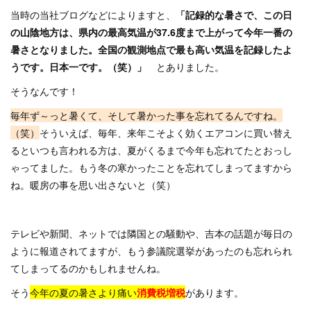
当時の当社ブログなどによりますと、
「
記録的な暑さで、この日
の山陰地方は、
県内の最高気温が
37.6
度まで上がって今年一番の
暑さとなりました。
全国の観測地点で最も高い気温を記録したよ
うです。日本一です。（笑）」
とありました。
そうなんです！
毎年ず～っと暑くて、そして暑かった事を忘れてるんですね。
（笑）
そういえば、毎年、来年こそよく効くエアコンに買い替え
るといつも言われる方は、
夏がくるまで今年も忘れてたとおっし
ゃってました。
もう冬の寒かったことを忘れてしまってますから
ね。
暖房の事を思い出さないと（笑）
テレビや新聞、ネットでは隣国との騒動や、
吉本の話題が毎日の
ように報道されてますが、
もう参議院選挙があったのも忘れられ
てしまってるのかもしれませんね。
そう
今年の夏の暑さより痛い
消費税増税
があります。