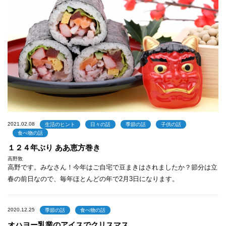
2021.02.08
生活のヒント
日々の話
季節の話
子供の話
食べ物の話
１２４年ぶり ああ恵方巻き
高野敦
高野です。みなさん！今年はご自宅で豆まきはされましたか？節分は立
春の前日なので、毎年ほとんどの年で2月3日になります。
2020.12.25
季節の話
食べ物の話
オハヨー乳業のアイスでクリスマス