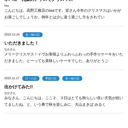
Iwa
こんにちは。高野工務店のiwaです。皆さん今年のクリスマスはいかが
お過ごしでしょうか。例年とは少し違う過ごし方をされてい
2020.12.24
食べ物の話
いただきました！
なかさん
メリークリスマス！イヴお客様よりふわっふわっの手作りケーキをいた
だきました。とーっても美味しいケーキでした。ありがとうご
2020.11.17
日々の話
季節の話
食べ物の話
出かけてみた!!
なかさん
みなさん、こんにちは。ここ２、３日はとても秋らしい良い天気が続い
てましたね。と、いう事で秋を楽しみに、大山まきば みるく